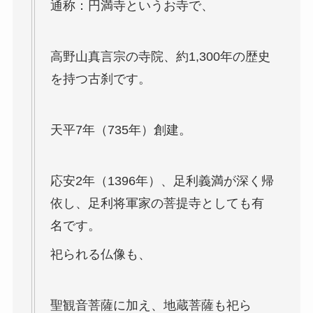
通称：円満寺というお寺で、
高野山真言宗の寺院、約1,300年の歴史
を持つ古刹です。
天平7年（735年）創建。
応安2年（1396年）、足利義満が深く帰
依し、足利将軍家の菩提寺としても有
名です。
祀られる仏像も、
聖観音菩薩に加え、地蔵菩薩も祀ら